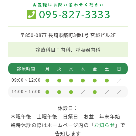
お気軽にお問い合わせください
〒850-0877 長崎市築町3番1号 宮城ビル2F
診療科目：内科、呼吸器内科
診療時間
月
火
水
木
金
土
日
09:00 ~ 12:00
●
●
●
●
●
●
／
14:00 ~ 17:00
●
●
●
／
●
／
／
休診日：
木曜午後 土曜午後 日祭日 お盆 年末年始
臨時休診の際はホームページ内の「
お知らせ
」で
告知します